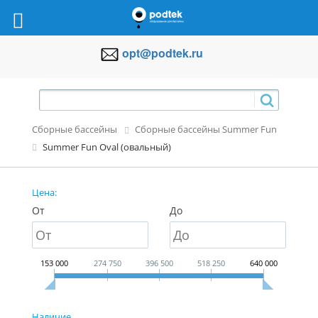
opt@podtek.ru
Сборные бассейны
Сборные бассейны Summer Fun
Summer Fun Oval (овальный)
Цена:
От
До
153 000
274 750
396 500
518 250
640 000
Наличие