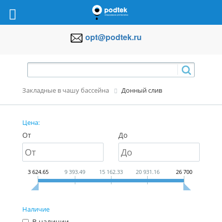
opt@podtek.ru
Закладные в чашу бассейна
Донный слив
Цена:
От
До
3 624.65
9 393.49
15 162.33
20 931.16
26 700
Наличие
В наличии