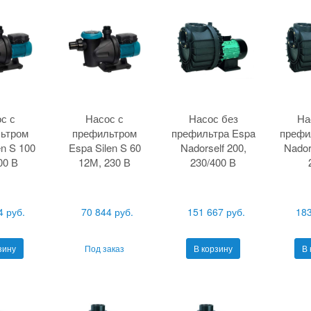
с с
Насос с
Насос без
На
ьтром
префильтром
префильтра Espa
префи
en S 100
Espa Silen S 60
Nadorself 200,
Nador
00 В
12М, 230 В
230/400 В
4 руб.
70 844 руб.
151 667 руб.
183
зину
Под заказ
В корзину
В 