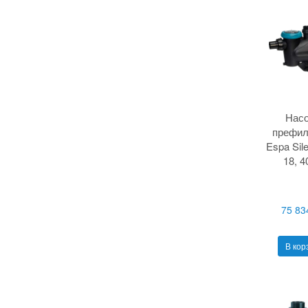
Насо
префил
Espa Sil
18, 4
75 83
В кор