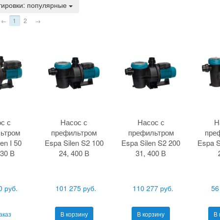
тировки: популярные
←
1
2
→
с с
Насос с
Насос с
Н
ьтром
префильтром
префильтром
пре
en I 50
Espa Silen S2 100
Espa Silen S2 200
Espa S
30 В
24, 400 В
31, 400 В
0 руб.
101 275 руб.
110 277 руб.
56
аказ
В корзину
В корзину
В 