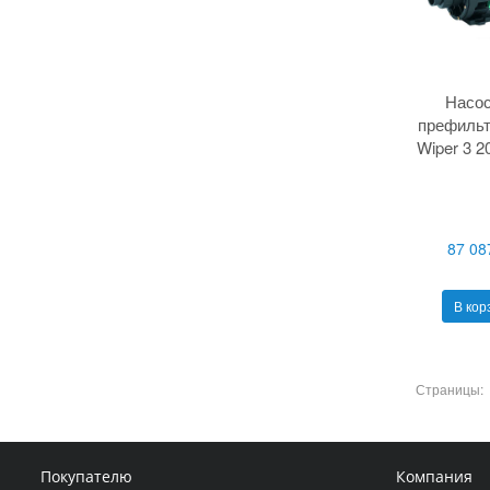
Насос
префильт
Wiper 3 2
87 08
В кор
Страницы:
Покупателю
Компания