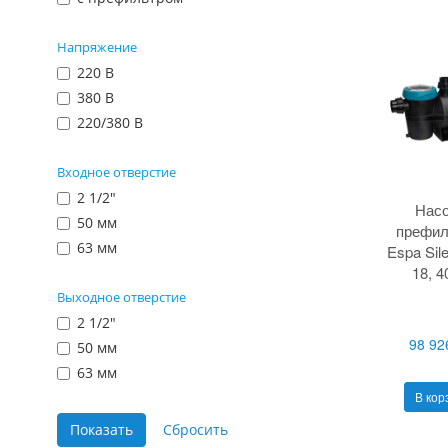
Напряжение
220 В
380 В
220/380 В
Входное отверстие
2 1/2"
Насо
50 мм
префил
63 мм
Espa Sil
18, 4
Выходное отверстие
2 1/2"
98 92
50 мм
63 мм
В кор