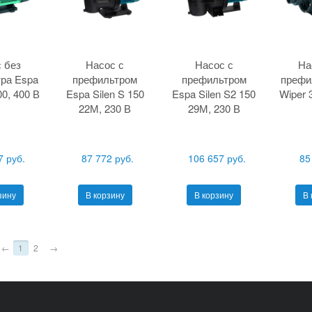
 без
Насос с
Насос с
На
ра Espa
префильтром
префильтром
префи
00, 400 В
Espa Silen S 150
Espa Silen S2 150
Wiper 
22М, 230 В
29М, 230 В
7 руб.
87 772 руб.
106 657 руб.
85
зину
В корзину
В корзину
В 
←
1
2
→