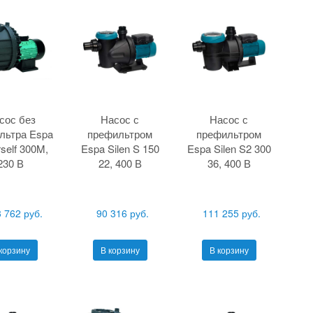
сос без
Насос с
Насос с
льтра Espa
префильтром
префильтром
self 300M,
Espa Silen S 150
Espa Silen S2 300
230 В
22, 400 В
36, 400 В
 762 руб.
90 316 руб.
111 255 руб.
корзину
В корзину
В корзину