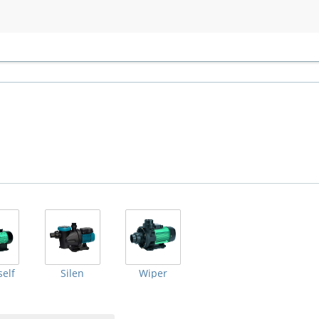
elf
Silen
Wiper
ровки: