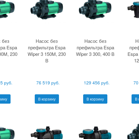
 без
Насос без
Насос без
Н
ра Espa
префильтра Espa
префильтра Espa
пре
00M, 230
Wiper 3 150M, 230
Wiper 3 300, 400 В
Espa 
В
12
5 руб.
76 519 руб.
129 456 руб.
70
зину
В корзину
В корзину
В 