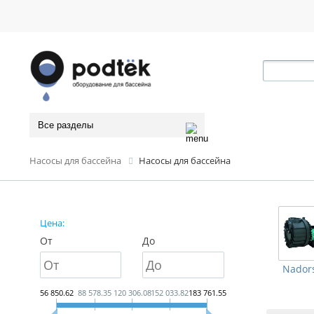
Все разделы
Насосы для бассейна
Насосы для бассейна
Цена:
От
До
Nadors
56 850.62
88 578.35
120 306.08
152 033.82
183 761.55
Тип сорти