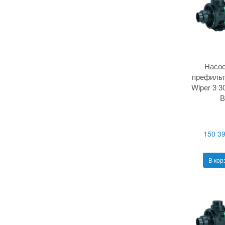
Насос
префильт
Wiper 3 3
В
150 39
В кор