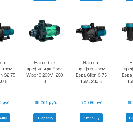
с с
Насос без
Насос с
Н
ьтром
префильтра Espa
префильтром
пре
en S2 75
Wiper 3 200M, 230
Espa Silen S 75
Espa 
00 В
В
15М, 230 В
15
6 руб.
88 261 руб.
72 996 руб.
60
зину
В корзину
В корзину
В 