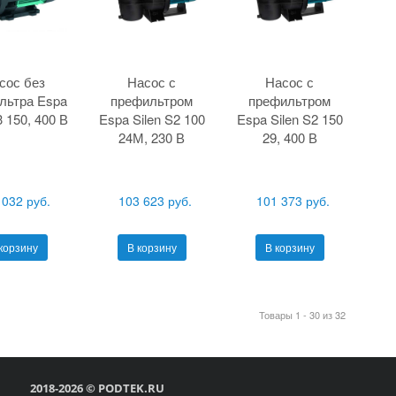
сос без
Насос с
Насос с
льтра Espa
префильтром
префильтром
3 150, 400 В
Espa Silen S2 100
Espa Silen S2 150
24М, 230 В
29, 400 В
 032 руб.
103 623 руб.
101 373 руб.
корзину
В корзину
В корзину
Товары 1 - 30 из 32
2018-2026 © PODTEK.RU