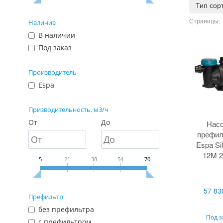
Тип сор
Страницы:
Наличие
В наличии
Под заказ
Производитель
Espa
Призводительность, м3/ч
От
До
Насо
префил
Espa Sil
12M 2
5
21
38
54
70
57 83
Префильтр
без префильтра
Под з
с префильтром