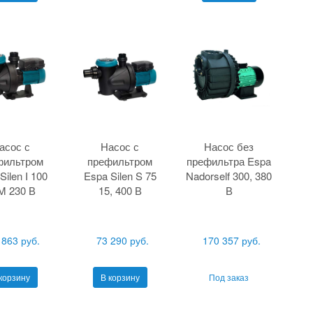
асос с
Насос с
Насос без
фильтром
префильтром
префильтра Espa
Silen I 100
Espa Silen S 75
Nadorself 300, 380
M 230 В
15, 400 В
В
 863 руб.
73 290 руб.
170 357 руб.
корзину
В корзину
Под заказ