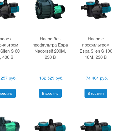
асос с
Насос без
Насос с
фильтром
префильтра Espa
префильтром
Silen S 60
Nadorself 200M,
Espa Silen S 100
, 400 В
230 В
18М, 230 В
 257 руб.
162 529 руб.
74 464 руб.
корзину
В корзину
В корзину