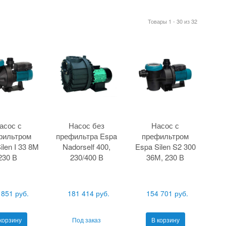
Товары 1 - 30 из 32
асос с
Насос без
Насос с
фильтром
префильтра Espa
префильтром
ilen I 33 8M
Nadorself 400,
Espa Silen S2 300
230 В
230/400 В
36М, 230 В
 851 руб.
181 414 руб.
154 701 руб.
корзину
Под заказ
В корзину