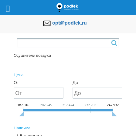
opt@podtek.ru
Осушители воздуха
Цена:
От
До
187 016
202 245
217 474
232 703
247 932
Наличие
В наличии