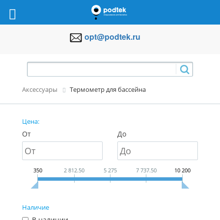
opt@podtek.ru
Аксессуары
Термометр для бассейна
Цена:
От
До
350
2 812.50
5 275
7 737.50
10 200
Наличие
В наличии