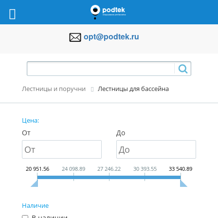
opt@podtek.ru
Лестницы и поручни
Лестницы для бассейна
Цена:
От
До
20 951.56
24 098.89
27 246.22
30 393.55
33 540.89
Наличие
В наличии