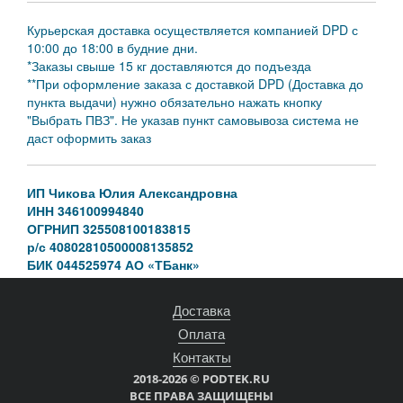
Курьерская доставка осуществляется компанией DPD с
10:00 до 18:00 в будние дни.
*Заказы свыше 15 кг доставляются до подъезда
**При оформление заказа с доставкой DPD (Доставка до
пункта выдачи) нужно обязательно нажать кнопку
"Выбрать ПВЗ". Не указав пункт самовывоза система не
даст оформить заказ
ИП Чикова Юлия Александровна
ИНН 346100994840
ОГРНИП 325508100183815
р/с 40802810500008135852
БИК 044525974 АО «ТБанк»
к/с 30101810145250000974
Доставка
Оплата
Контакты
2018-2026 © PODTEK.RU
ВСЕ ПРАВА ЗАЩИЩЕНЫ