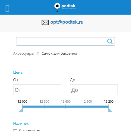
opt@podtek.ru
Аксессуары
Сачок для бассейна
Цена:
От
До
12 000
12 300
12 600
12 900
13 200
Наличие
В наличии