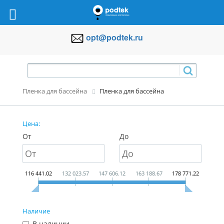
opt@podtek.ru
Пленка для бассейна
Пленка для бассейна
Цена:
От
До
116 441.02
132 023.57
147 606.12
163 188.67
178 771.22
Наличие
В наличии