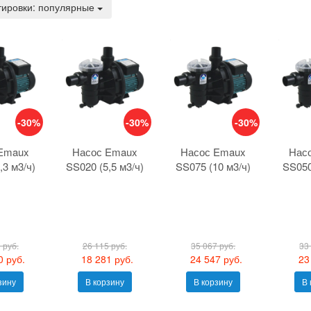
тировки: популярные
-30%
-30%
-30%
Emaux
Насос Emaux
Насос Emaux
Нас
,3 м3/ч)
SS020 (5,5 м3/ч)
SS075 (10 м3/ч)
SS050
 руб.
26 115 руб.
35 067 руб.
33
0 руб.
18 281 руб.
24 547 руб.
23
зину
В корзину
В корзину
В 