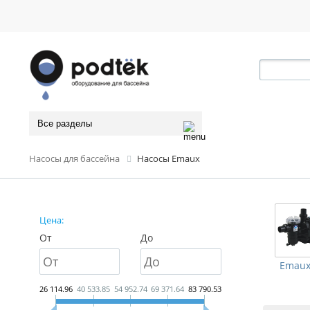
Все разделы
Насосы для бассейна
Насосы Emaux
Цена:
От
До
Emaux
26 114.96
40 533.85
54 952.74
69 371.64
83 790.53
Тип сорти