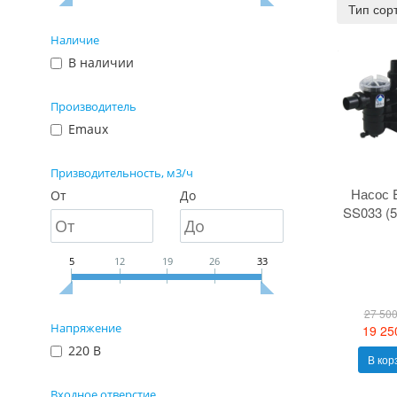
Тип сор
Наличие
В наличии
Производитель
Emaux
Призводительность, м3/ч
Насос 
От
До
SS033 (5
5
12
19
26
33
27 500
Напряжение
19 25
220 В
В кор
Входное отверстие