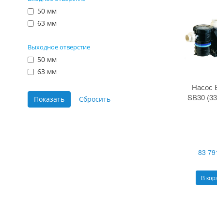
50 мм
63 мм
Выходное отверстие
50 мм
63 мм
Насос 
SВ30 (33
83 79
В кор