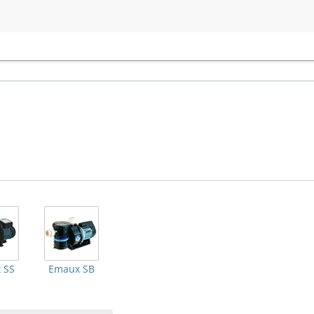
 SS
Emaux SВ
ровки: