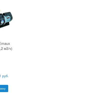
Emaux
,2 м3/ч)
1 руб.
зину