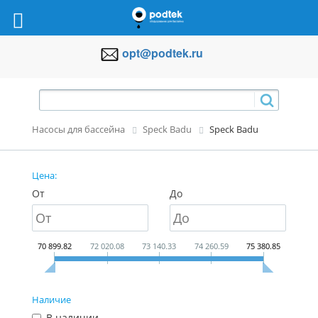
opt@podtek.ru
Насосы для бассейна
Speck Badu
Speck Badu
Цена:
От
До
70 899.82
72 020.08
73 140.33
74 260.59
75 380.85
Наличие
В наличии