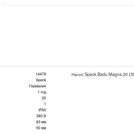
14479
Насос Speck Badu Magna 20 (3
Speck
Германия
1 год
20
1
IP65
380 В
63 мм
50 мм