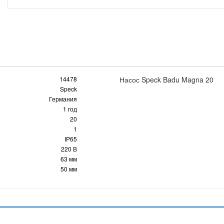
14478
Насос Speck Badu Magna 20
Speck
Германия
1 год
20
1
IP65
220 В
63 мм
50 мм