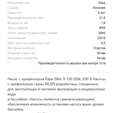
Производитель
Espa
Страна
Испания
Гарантия
5 лет
Призводительность, м3/ч
21,6
Мощность, кВт
1,6
Класс защиты
IP55
Число оборотов двигателя, об/мин
2900
Напряжение
220 В
Макс. рабочее давление, бар
2,5
Материал корпуса
Пластик
Входное отверстие
50 мм
Выходное отверстие
50 мм
*
Производительность указана при напоре 10 м
Насос с префильтром Espa Silen S 150 22М, 230 В Насосы
с префильтром серии SILEN разработаны специально
для эксплуатации в системах фильтрации и рециркуляции
воды
в бассейнах. Насосы являются самовсасывающими,
обеспечивая возможность установки насоса выше уровня
бассейна.