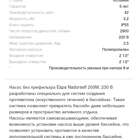
Гарантия
5 лет
Призводительность, м3/ч
42
Мощность, кВт
2,2
Класс защиты
IP55
Число оборотов двигателя, об/мин
2900
Напряжение
220 В
Макс. рабочее давление, бар
2,5
Материал корпуса
Полипропилен
Входное отверстие
2 1/2"
Выходное отверстие
2 1/2"
*
Производительность указана при напоре 8 м
Насос без префильтра Espa Nadorself 200M, 230 В
разработаны специально для систем создания
противотока (искуственного течения) в бассейнах. Такая
система позволяет превратить бассейн даже небольших
размеров в пространство активного отдыха.
Насосы являются самовсасывающими, обеспечивая
возможность установки насоса выше уровня бассейна, что
позволяет установить противоток в качестве
дополнительной системы в уже построенном бассейне.