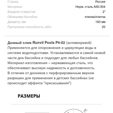
Страна
Россия
Материал
Нерж. сталь AISI-304
Входное отверстие
2"
Облицовка бассейна
пленка/плитка
Диаметр, мм
160 мм
Пропускная способность, м3/ч
20
Донный слив Runvil Pools P4-02
(антивихревой)
Применяется для опорожнения и циркуляции воды в
системе водоподготовки. Устанавливаются в самой низкой
части дна бассейна и подходит для любых бассейнов.
Материал изготовления – нержавеющая сталь, что
обеспечивает высокую надежность и долговечность.
В отличии от донников с перфорированным верхом
разрешен для применения в детских бассейнах (не
происходит эффекта "присасывания")
РАЗМЕРЫ