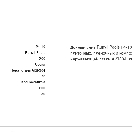
Р4-10
Донный слив Runvil Pools Р4-1
Runvil Pools
плиточных, пленочных и компо
200
нержавеющей стали AISI304, л
Россия
Нерж. сталь AISI-304
2"
пленка/плитка
200
30