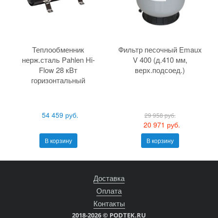
Теплообменник
Фильтр песочный Emaux
нерж.сталь Pahlen Hi-
V 400 (д.410 мм,
Flow 28 кВт
верх.подсоед.)
горизонтальный
54 459 руб.
29 958 руб.
20 971 руб.
В корзину
В корзину
Доставка
Оплата
Контакты
2018-2026 © PODTEK.RU