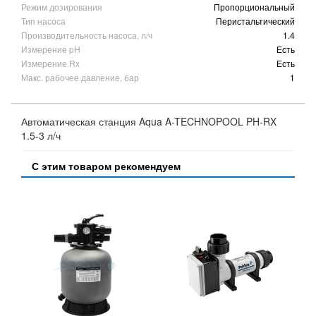
Режим дозирования
Пропорциональный
Тип насоса
Перистальтический
Производительность насоса, л/ч
1.4
Измерение pH
Есть
Измерение Rx
Есть
Макс. рабочее давление, бар
1
Автоматическая станция Aqua A-TECHNOPOOL PH-RX
1.5-3 л/ч
С этим товаром рекомендуем