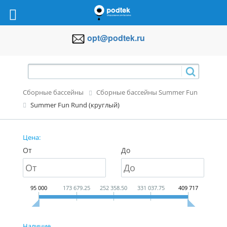
opt@podtek.ru
Сборные бассейны
Сборные бассейны Summer Fun
Summer Fun Rund (круглый)
Цена:
От
До
95 000
173 679.25
252 358.50
331 037.75
409 717
Наличие