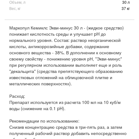
Объем, л
30 л
Вес, кг
37 кг
Маркопул Кемиклс Экви-минус 30 л - (жидкое средство)
понижает кислотность среды и улучшает pH до
нормального уровня. Состав: раствор неорганической
кислоты, антикоррозийные добавки, содержание
основного вещества - 38%. В дополнении к основному
своему свойству - понижению уровня рН, "Экви-минус"
при регулярном использовании выполняет еще и роль
"декальцита" (средства препятствующего образованию
известковых отложений на облицовочной плитке и
металлических поверхностях).
Расход:
Препарат используется из расчета 100 мл на 10 куб/м
воды (снижение на 0.1 pH).
Рекомендации по использованию:
Снизив концентрацию средства в три-пять раз, а затем
полученный рабочий раствор добавить непосредственно