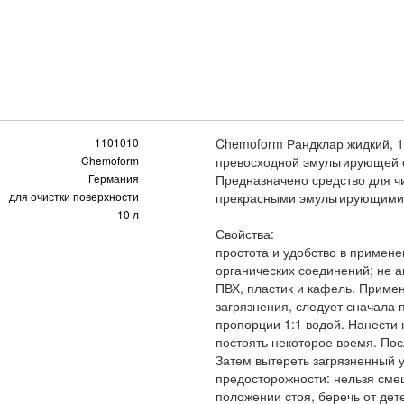
1101010
Chemoform Рандклар жидкий, 10
Chemoform
превосходной эмульгирующей 
Германия
Предназначено средство для чи
для очистки поверхности
прекрасными эмульгирующими с
10 л
Свойства:
простота и удобство в примен
органических соединений; не а
ПВХ, пластик и кафель. Примен
загрязнения, следует сначала 
пропорции 1:1 водой. Нанести 
постоять некоторое время. Пос
Затем вытереть загрязненный у
предосторожности: нельзя сме
положении стоя, беречь от дет