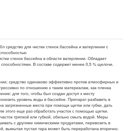
л средство для чистки стенок бассейна и ватерлинии с
способностью
стки стенок бассейна в области ватерлинии. Обладает
пособностями. В составе содержит менее 0,5 % щелочи.
ении; средство одинаково эффективно против атмосферных и
грессивно по отношению к таким материалам, как пленка
ение: для того, чтобы был создан доступ к месту
понизить уровень воды в бассейне. Препарат разбавить в
на загрязненные места при помощи щетки или губки, дать
ле этого еще раз обработать участок с помощью щетки.
часток тряпкой или губкой, обильно смыть водой. Меры
шивать с другими химическими продуктами, перевозить в
ей, вымытая пустая тара может быть переработана вторично.