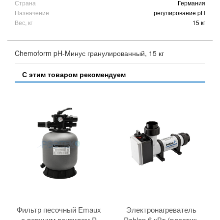
Страна
Германия
Назначение
регулирование pH
Вес, кг
15 кг
Chemoform pH-Mинус гранулированный, 15 кг
С этим товаром рекомендуем
Фильтр песочный Emaux
Электронагреватель
с верхним вентилем P
Pahlen 6 кВт (пластик,