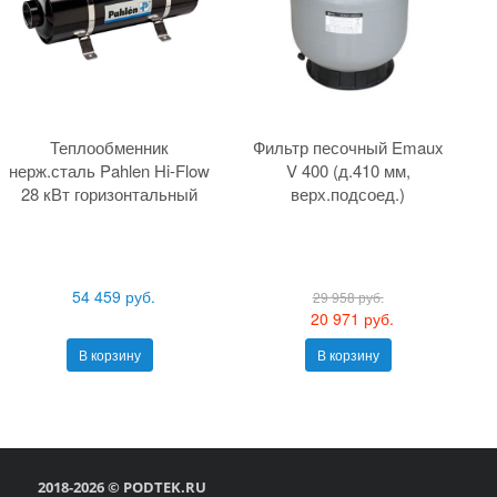
Теплообменник
Фильтр песочный Emaux
нерж.сталь Pahlen Hi-Flow
V 400 (д.410 мм,
28 кВт горизонтальный
верх.подсоед.)
54 459 руб.
29 958 руб.
20 971 руб.
В корзину
В корзину
2018-2026 © PODTEK.RU