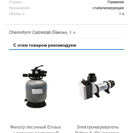
Страна
Германия
Назначение
стабилизирующие
Объем, л
1 л
Chemoform Calzestab Eisenеx, 1 л
С этим товаром рекомендуем
Фильтр песочный Emaux
Электронагреватель
с верхним вентилем P
Pahlen 6 кВт (пластик,