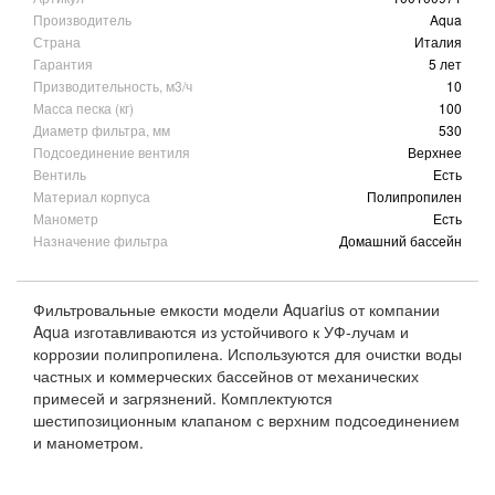
Производитель
Aqua
Страна
Италия
Гарантия
5 лет
Призводительность, м3/ч
10
Масса песка (кг)
100
Диаметр фильтра, мм
530
Подсоединение вентиля
Верхнее
Вентиль
Есть
Материал корпуса
Полипропилен
Манометр
Есть
Назначение фильтра
Домашний бассейн
Фильтровальные емкости модели Aquarius от компании
Aqua изготавливаются из устойчивого к УФ-лучам и
коррозии полипропилена. Используются для очистки воды
частных и коммерческих бассейнов от механических
примесей и загрязнений. Комплектуются
шестипозиционным клапаном с верхним подсоединением
и манометром.